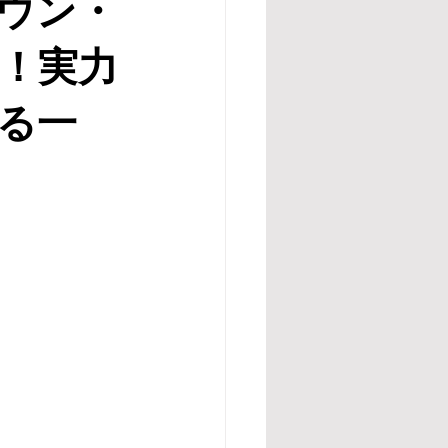
ウン・
ー！実力
る一