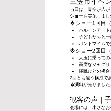
三笠市イベン
当日は、青空が広が
ショー
を実施しまし
🌟ショー1回
バルーンアート
子どもたちと一
パントマイムで
🌟ショー2回
大玉に乗っての
高度なジャグリ
縄跳びとの複合
2回とも違う構成で
る演出
が光りました
観客の声｜
会場には、小さなお