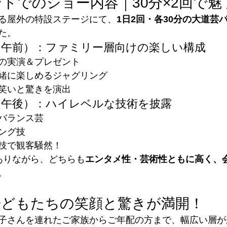
トでのショー内容｜30分×2回で魅
る屋外の特設ステージにて、
1日2回・各30分の大道芸
た。
目（午前）：ファミリー層向けの楽しい構成
の実演＆プレゼント
緒に楽しめるジャグリング
笑いと驚きを演出
目（午後）：ハイレベルな技術を披露
バランス芸
ング技
技で観客騒然！
ありながら、どちらも
エンタメ性・芸術性ともに高く、
。
子どもたちの笑顔と驚きが満開！
子さんを連れたご家族からご年配の方まで、幅広い層が