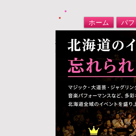
ホーム
パフ
北海道パフォーマー​派
大道芸人・マジシャン・バルーンアート
​お任せください