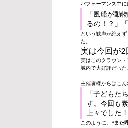
パフォーマンス中に
「風船が動
るの！？」
という歓声が絶えず
た。
実は今回が
実はこのクラウン・T
域内で大好評だった
主催者様からはこん
「子どもたち
す。今回も
上々でした
このように、
“また