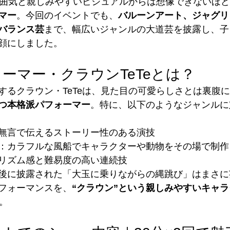
い雰囲気と親しみやすいビジュアルからは想像できないほ
マー
。今回のイベントでも、
バルーンアート、ジャグリ
バランス芸
まで、幅広いジャンルの大道芸を披露し、子
顔にしました。
ーマー・クラウンTeTeとは？
するクラウン・TeTeは、見た目の可愛らしさとは裏腹
つ本格派パフォーマー
。特に、以下のようなジャンルに
無言で伝えるストーリー性のある演技
：カラフルな風船でキャラクターや動物をその場で制作
リズム感と難易度の高い連続技
後に披露された「大玉に乗りながらの縄跳び」はまさに
フォーマンスを、
“クラウン”という親しみやすいキャ
す。