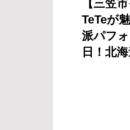
【三笠市
TeTe
派パフォ
日！北海