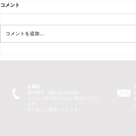
コメント
コメントを追加…
【新ひだか町 保育園 イベン
【札幌市 住
ト ピエロ】保育園イベントで
ント マジ
ピエロTeTeが30分のパフォー
ベントでマ
マンス！パントマイムやジャ
回遊パフォ
グリングで子どもたちが笑顔
のマジック
お電話
に
を笑顔に
電話番号：
080-3172-9634
イベント中で出られない場合がござい
ます。
折り返しご連絡いたします。