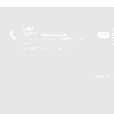
【新ひだか町 保育園 イベン
【札幌市 住
ト ピエロ】保育園イベントで
ント マジ
ピエロTeTeが30分のパフォー
ベントでマ
マンス！パントマイムやジャ
回遊パフォ
グリングで子どもたちが笑顔
のマジック
お電話
に
を笑顔に
電話番号：
080-3172-9634
イベント中で出られない場合がござい
ます。
折り返しご連絡いたします。
​​北海道パ