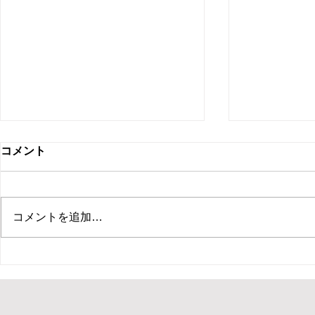
コメント
コメントを追加…
【新ひだか町 保育園 イベン
【札幌市 住
ト ピエロ】保育園イベントで
ント マジ
ピエロTeTeが30分のパフォー
ベントでマ
マンス！パントマイムやジャ
回遊パフォ