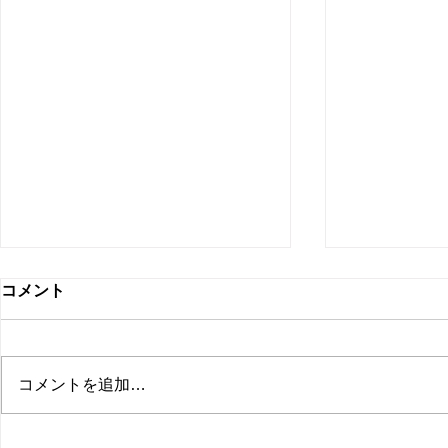
コメント
コメントを追加…
【新ひだか町 保育園 イベン
【札幌市 住