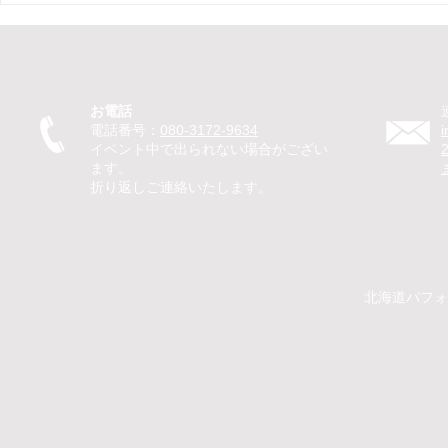
ト ピエロ】保育園イベントで
ント マジ
ピエロTeTeが30分のパフォー
ベントでマ
マンス！パントマイムやジャ
回遊パフォ
グリングで子どもたちが笑顔
のマジック
お電話
に
を笑顔に
電話番号：
080-3172-9634
イベント中で出られない場合がござい
ます。
折り返しご連絡いたします。
​​北海道パ