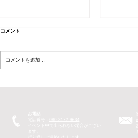
コメント
コメントを追加…
【新ひだか町 保育園 イベン
【札幌市 住
ト ピエロ】保育園イベントで
ント マジ
ピエロTeTeが30分のパフォー
ベントでマ
マンス！パントマイムやジャ
回遊パフォ
グリングで子どもたちが笑顔
のマジック
お電話
に
を笑顔に
電話番号：
080-3172-9634
イベント中で出られない場合がござい
ます。
折り返しご連絡いたします。