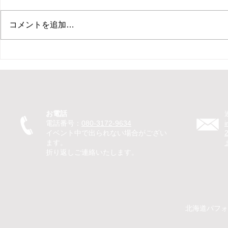
コメントを追加…
【新ひだか町 保育園 イベン
【札幌市 住
ト ピエロ】保育園イベントで
ント マジ
ピエロTeTeが30分のパフォー
ベントでマ
マンス！パントマイムやジャ
回遊パフォ
グリングで子どもたちが笑顔
のマジック
お電話
に
を笑顔に
電話番号：
080-3172-9634
イベント中で出られない場合がござい
ます。
折り返しご連絡いたします。
​​北海道パ