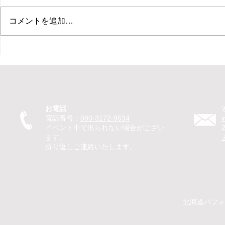
コメントを追加…
【新ひだか町 保育園 イベン
【札幌市 住
ト ピエロ】保育園イベントで
ント マジ
ピエロTeTeが30分のパフォー
ベントでマ
マンス！パントマイムやジャ
回遊パフォ
グリングで子どもたちが笑顔
のマジック
お電話
に
を笑顔に
電話番号：
080-3172-9634
イベント中で出られない場合がござい
ます。
折り返しご連絡いたします。
​​北海道パ