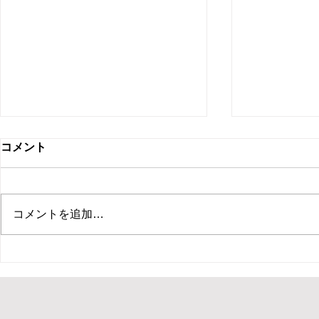
コメント
コメントを追加…
【新ひだか町 保育園 イベン
【札幌市 住
ト ピエロ】保育園イベントで
ント マジ
ピエロTeTeが30分のパフォー
ベントでマ
マンス！パントマイムやジャ
回遊パフォ