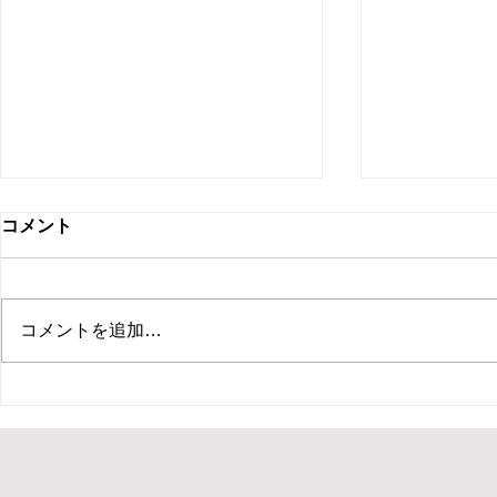
コメント
コメントを追加…
【新ひだか町 保育園 イベン
【札幌市 住
ト ピエロ】保育園イベントで
ント マジ
ピエロTeTeが30分のパフォー
ベントでマ
マンス！パントマイムやジャ
回遊パフォ