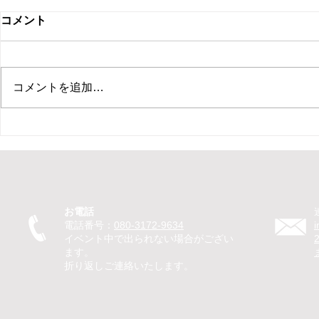
コメント
コメントを追加…
【新ひだか町 保育園 イベン
【札幌市 住
ト ピエロ】保育園イベントで
ント マジ
ピエロTeTeが30分のパフォー
ベントでマ
マンス！パントマイムやジャ
回遊パフォ
グリングで子どもたちが笑顔
のマジック
お電話
に
を笑顔に
電話番号：
080-3172-9634
イベント中で出られない場合がござい
ます。
折り返しご連絡いたします。