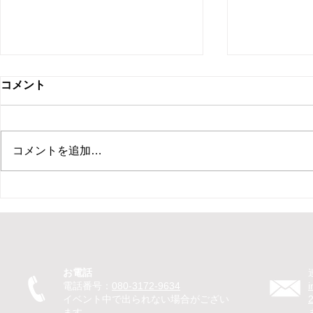
コメント
コメントを追加…
【新ひだか町 保育園 イベン
【札幌市 住
ト ピエロ】保育園イベントで
ント マジ
ピエロTeTeが30分のパフォー
ベントでマ
マンス！パントマイムやジャ
回遊パフォ
グリングで子どもたちが笑顔
のマジック
お電話
に
を笑顔に
電話番号：
080-3172-9634
イベント中で出られない場合がござい
ます。