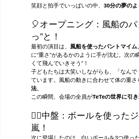
笑顔と拍手でいっぱいの中、
30分の夢の
🎈オープニング：風船のパ
っ”と！
最初の演目は、
風船を使ったパントマイム
に“重さ”があるかのように手が沈む。次の
くて飛んでいきそう”！
子どもたちは大笑いしながらも、「なんで
ています。風船の動きに合わせて体の重さ
法
。
この瞬間、会場の全員が
TeTeの世界に引
🤹‍♀️中盤：ボールを使
嵐！
次に登場したのは、白いボールを3つ使っ