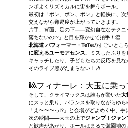
ンポよくリズミカルに宙を舞うボール。
最初は「ポン、ポン、ポン」と軽快に、次
交えながら難易度が上がっていきます。
片手、背面、足の下――変幻自在なテクニ
落ちないの!?」と目を輝かせて拍手！👏
北海道 パフォーマー・TeTe
のすごいとこ
に変えるユーモアセンス
。ミスしたふりを
キャッチしたり、子どもたちの反応を見な
そのライブ感がたまらない！🎶
🎱フィナーレ：大玉に乗っ
そして、クライマックスは誰もが驚いた
大
にスッと乗り、バランスを取りながらゆら
「え〜〜〜っ!?」と会場がどよめく中、手
次の瞬間――大玉の上で
ジャンプ！ジャン
と歓声があがり、ホールはまるで遊園地の