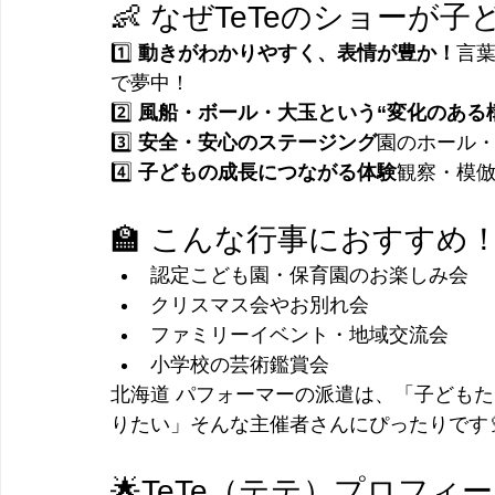
👶 なぜTeTeのショーが
1️⃣ 
動きがわかりやすく、表情が豊か！
言
で夢中！
2️⃣ 
風船・ボール・大玉という“変化のある
3️⃣ 
安全・安心のステージング
園のホール・
4️⃣ 
子どもの成長につながる体験
観察・模
🏫 こんな行事におすすめ
認定こども園・保育園のお楽しみ会
クリスマス会やお別れ会
ファミリーイベント・地域交流会
小学校の芸術鑑賞会
北海道 パフォーマーの派遣は、「子ども
りたい」そんな主催者さんにぴったりです
🌟TeTe（テテ）プロフィ