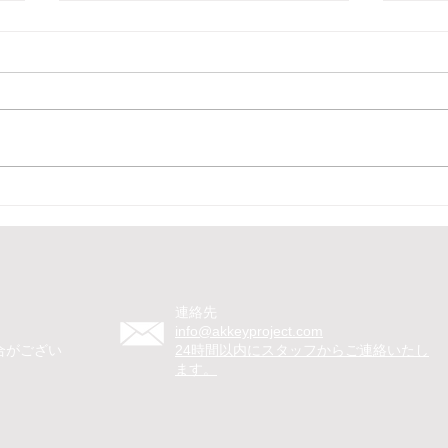
【札幌市 住宅メーカー イベ
【札
ント マジシャン】住宅展示イ
ベン
ベントでマジシャンたっちが
示イ
回遊パフォーマンス！目の前
遊パ
のマジックと楽器演奏で会場
イム
連絡先
を笑顔に
顔に
info@akkeyproject.com
合がござい
​​24時間以内にスタッフからご連絡いたし
ます。
。