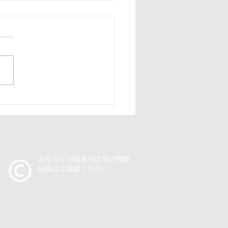
幌市 ハウスメーカー イ
ト パフォーマー】住宅展
ベントでピエロTeTeが回
フォーマンス！パントマ
と操り人形で来場者を笑
​当サイトの写真や文章の無断
転載はご遠慮ください。