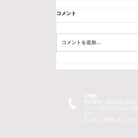
コメント
コメントを追加…
【新ひだか町 保育園 イベン
ト ピエロ】保育園イベントで
ピエロTeTeが30分のパフォー
マンス！パントマイムやジャ
グリングで子どもたちが笑顔
お電話
に
電話番号：
080-3172-9634
イベント中で出られない場
ます。
折り返しご連絡いたします