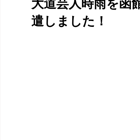
大道芸人時雨を函
遣しました！