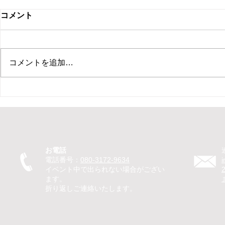
コメント
コメントを追加…
【新ひだか町 保育園 イベン
【札幌市 住
ト ピエロ】保育園イベントで
ント マジ
ピエロTeTeが30分のパフォー
ベントでマ
マンス！パントマイムやジャ
回遊パフォ
グリングで子どもたちが笑顔
のマジック
お電話
に
を笑顔に
電話番号：
080-3172-9634
イベント中で出られない場合がござい
ます。
折り返しご連絡いたします。