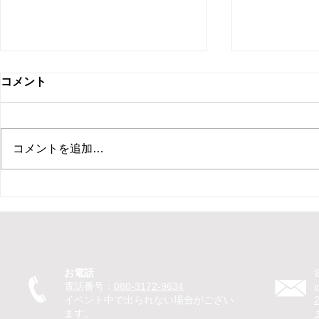
コメント
コメントを追加…
【新ひだか町 保育園 イベン
【札幌市 住
ト ピエロ】保育園イベントで
ント マジ
ピエロTeTeが30分のパフォー
ベントでマ
マンス！パントマイムやジャ
回遊パフォ
グリングで子どもたちが笑顔
のマジック
お電話
に
を笑顔に
電話番号：
080-3172-9634
イベント中で出られない場合がござい
ます。