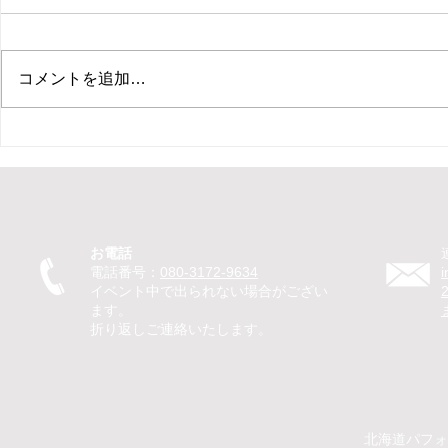
コメントを追加…
【新ひだか町 保育園 イベン
【札幌市 住
ト ピエロ】保育園イベントで
ント マジ
ピエロTeTeが30分のパフォー
ベントでマ
マンス！パントマイムやジャ
回遊パフォ
グリングで子どもたちが笑顔
のマジック
お電話
に
を笑顔に
電話番号：
080-3172-9634
イベント中で出られない場合がござい
ます。
折り返しご連絡いたします。
​​北海道パ